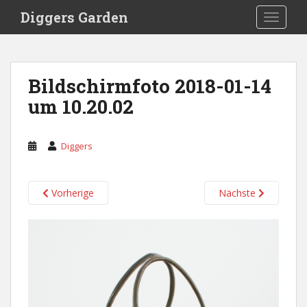
S
Diggers Garden
TOGGLE
k
i
p
t
Bildschirmfoto 2018-01-14
o
um 10.20.02
m
a
i
Diggers
n
c
o
Vorherige
Nächste
n
t
e
n
t