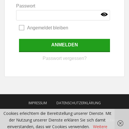
Passwort
Angemeldet bleiben
Passwort vergessen?
IMPRESSUM
DATENSCHUTZERKLÄRUNG
Cookies erleichtern die Bereitstellung unserer Dienste. Mit
* Alle Preisangaben sind zzgl. Versandkosten zzgl. MwSt
der Nutzung unserer Dienste erklären Sie sich damit
Copyright 2017 DIGGERS - GARDEN Warenhandels GmbH. Alle Rechte
vorbehalten.
einverstanden, dass wir Cookies verwenden.
Weitere