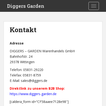
S
Diggers Garden
TOGGLE
k
i
p
t
Kontakt
o
m
a
Adresse
i
DIGGERS – GARDEN Warenhandels GmbH
n
Bahnhofstr. 24
c
29378 Wittingen
o
n
Telefon: 05831-29220
t
Telefax: 05831-8759
e
E-Mail: sales@diggers.de
n
Direktlink zu unserem B2B Shop:
t
https://www.diggers-garden.de
[caldera_form id=“CF58aaee7128e98″]